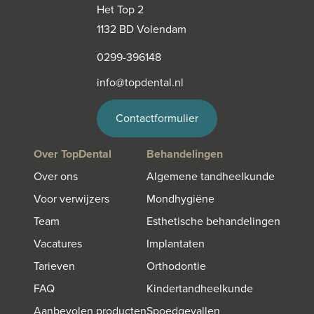
Het Top 2
1132 BD Volendam
0299-396148
info@topdental.nl
Contactformulier
Over TopDental
Behandelingen
Over ons
Algemene tandheelkunde
Voor verwijzers
Mondhygiëne
Team
Esthetische behandelingen
Vacatures
Implantaten
Tarieven
Orthodontie
FAQ
Kindertandheelkunde
Aanbevolen producten
Spoedgevallen